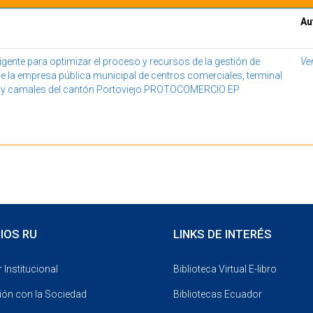
Au
igente para optimizar el proceso y recursos de la gestión de
Ver
 la empresa pública municipal de centros comerciales, terminal
s y camales del cantón Portoviejo PROTOCOMERCIO EP
Mostrando resultados 1 a 1 de 1
IOS RU
LINKS DE INTERÉS
 Institucional
Biblioteca Virtual E-libro
ión con la Sociedad
Bibliotecas Ecuador