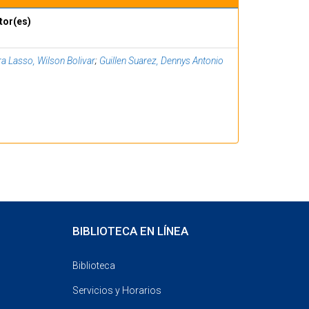
tor(es)
a Lasso, Wilson Bolivar
;
Guillen Suarez, Dennys Antonio
BIBLIOTECA EN LÍNEA
Biblioteca
Servicios y Horarios