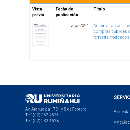
Vista
Fecha de
Título
previa
publicación
ago-2024
Administración Intel
compras públicas de
terrestre, mercado
SERVIC
Av. Atahualpa 1701 y 8 de Febrero
Bienestar
Telf:(02) 352-4576
Telf:(02) 233-1628
Vinculac