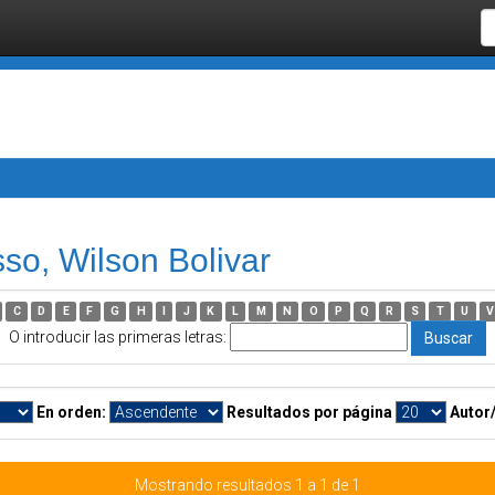
so, Wilson Bolivar
C
D
E
F
G
H
I
J
K
L
M
N
O
P
Q
R
S
T
U
V
O introducir las primeras letras:
En orden:
Resultados por página
Autor
Mostrando resultados 1 a 1 de 1