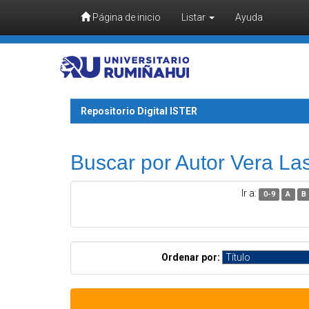
Página de inicio
Listar
Ayuda
Skip navigation
Repositorio Digital ISTER
Buscar por Autor Vera Las
Ir a:
0-9
A
B
Ordenar por: