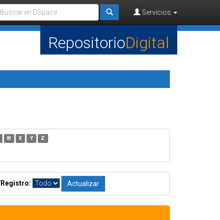
Servicios
Repositorio
Digital
W
X
Y
Z
/Registro: