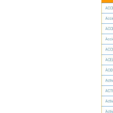
ACCE
Acce
ACC
Acci
ACC
ACE
ÁCI
Acti
ACT
Acti
Acti