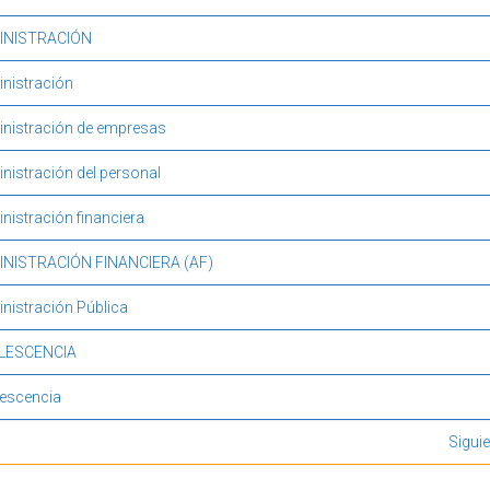
INISTRACIÓN
nistración
nistración de empresas
nistración del personal
nistración financiera
NISTRACIÓN FINANCIERA (AF)
nistración Pública
LESCENCIA
escencia
Mostrando resultados 1 a 20 de 154
Siguie