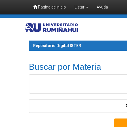
Página de inicio
Listar
Ayuda
Skip navigation
Repositorio Digital ISTER
Buscar por Materia