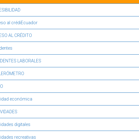
SIBILIDAD
so al crédiEcuador
ESO AL CRÉDITO
dentes
IDENTES LABORALES
LERÓMETRO
DO
vidad económica
IVIDADES
vidades digitales
vidades recreativas