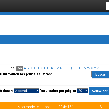
Ir a:
A
B
C
D
E
F
G
H
I
J
K
L
M
N
O
P
Q
R
S
T
U
V
W
X
Y
Z
0-9
O introducir las primeras letras:
Ordenar:
Resultados por página
Mostrando resultados 1 a 20 de 154
Siguie