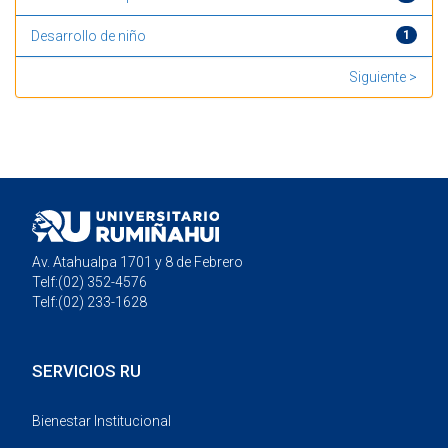
Desarrollo de niño
1
Mostrando resultados 1 a 20 de 81
Siguiente >
Av. Atahualpa 1701 y 8 de Febrero
Telf:(02) 352-4576
Telf:(02) 233-1628
SERVICIOS RU
Bienestar Institucional