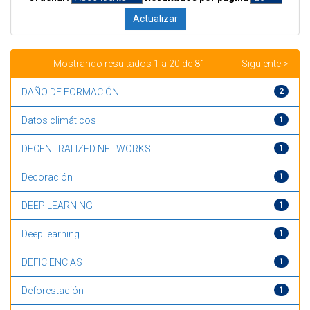
Mostrando resultados 1 a 20 de 81
Siguiente >
DAÑO DE FORMACIÓN
2
Datos climáticos
1
DECENTRALIZED NETWORKS
1
Decoración
1
DEEP LEARNING
1
Deep learning
1
DEFICIENCIAS
1
Deforestación
1