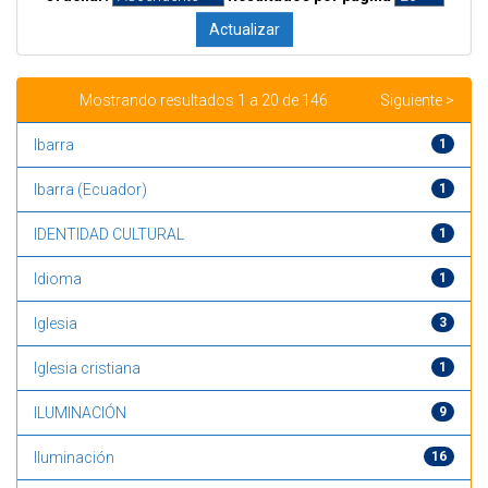
Mostrando resultados 1 a 20 de 146
Siguiente >
Ibarra
1
Ibarra (Ecuador)
1
IDENTIDAD CULTURAL
1
Idioma
1
Iglesia
3
Iglesia cristiana
1
ILUMINACIÓN
9
Iluminación
16