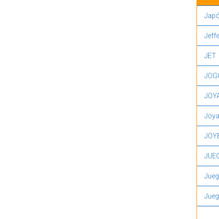
Jap
Jeff
JET
JOG
JOY
Joy
JOY
JUE
Jue
Jueg