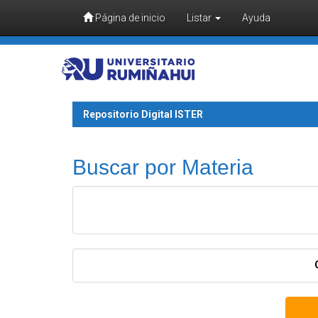
Página de inicio
Listar
Ayuda
Skip navigation
Repositorio Digital ISTER
Buscar por Materia