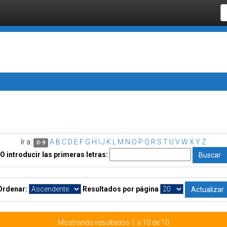
Ir a:
A
B
C
D
E
F
G
H
I
J
K
L
M
N
O
P
Q
R
S
T
U
V
W
X
Y
Z
0-9
O introducir las primeras letras:
Ordenar:
Resultados por página
Mostrando resultados 1 a 10 de 10