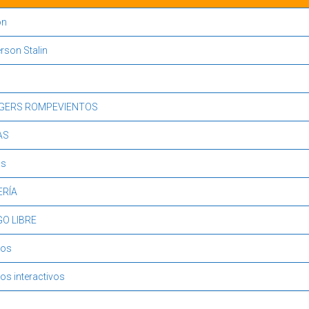
ón
erson Stalin
GERS ROMPEVIENTOS
AS
as
ERÍA
GO LIBRE
gos
os interactivos
Mostrando resultados 1 a 10 de 10