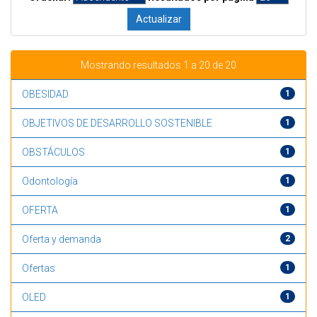
Mostrando resultados 1 a 20 de 20
OBESIDAD
1
OBJETIVOS DE DESARROLLO SOSTENIBLE
1
OBSTÁCULOS
1
Odontología
1
OFERTA
1
Oferta y demanda
2
Ofertas
1
OLED
1