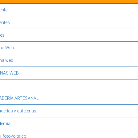
ente
entes
es
na Web
na web
INAS WEB
ADERÍA ARTESANAL
derías y cafeterías
demia
l fotovoltaico