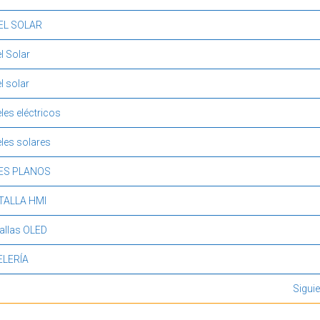
EL SOLAR
l Solar
l solar
les eléctricos
les solares
ES PLANOS
TALLA HMI
allas OLED
ELERÍA
Mostrando resultados 1 a 20 de 191
Siguie