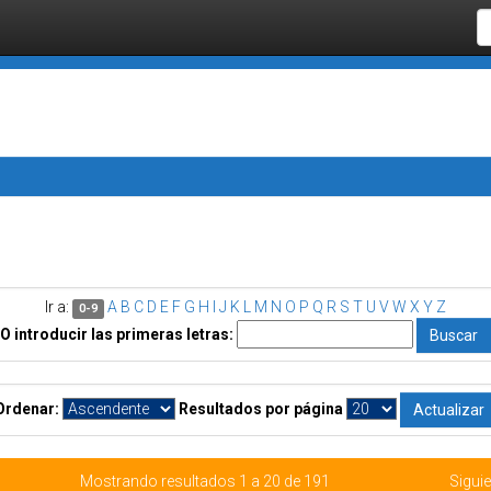
Ir a:
A
B
C
D
E
F
G
H
I
J
K
L
M
N
O
P
Q
R
S
T
U
V
W
X
Y
Z
0-9
O introducir las primeras letras:
Ordenar:
Resultados por página
Mostrando resultados 1 a 20 de 191
Siguie