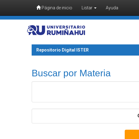
Página de inicio
Listar
Ayuda
Skip navigation
Repositorio Digital ISTER
Buscar por Materia