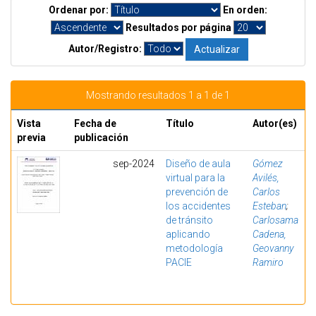
Ordenar por:
En orden:
Resultados por página
Autor/Registro:
Mostrando resultados 1 a 1 de 1
Vista
Fecha de
Título
Autor(es)
previa
publicación
sep-2024
Diseño de aula
Gómez
virtual para la
Avilés,
prevención de
Carlos
los accidentes
Esteban
;
de tránsito
Carlosama
aplicando
Cadena,
metodología
Geovanny
PACIE
Ramiro
Mostrando resultados 1 a 1 de 1