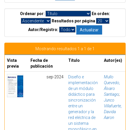
Ordenar por:
En orden:
Resultados por página
Autor/Registro:
Mostrando resultados 1 a 1 de 1
Vista
Fecha de
Título
Autor(es)
previa
publicación
sep-2024
Diseño e
Mullo
implementación
Quevedo,
de un módulo
Álvaro
didáctico para
Santiago
;
sincronización
Junco
entre un
Villafuerte,
generador y la
Davida
red eléctrica de
Aaron
un sistema
monofásico en