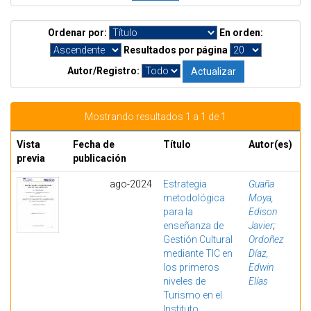
Ordenar por:
En orden:
Resultados por página
Autor/Registro:
Mostrando resultados 1 a 1 de 1
Vista
Fecha de
Título
Autor(es)
previa
publicación
ago-2024
Estrategia
Guaña
metodológica
Moya,
para la
Edison
enseñanza de
Javier
;
Gestión Cultural
Ordoñez
mediante TIC en
Díaz,
los primeros
Edwin
niveles de
Elías
Turismo en el
Instituto