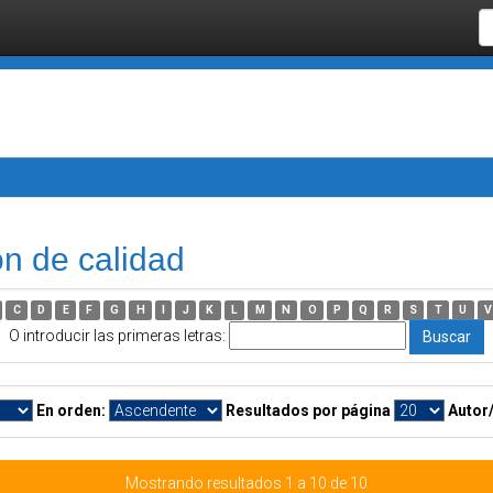
ón de calidad
C
D
E
F
G
H
I
J
K
L
M
N
O
P
Q
R
S
T
U
V
O introducir las primeras letras:
En orden:
Resultados por página
Autor
Mostrando resultados 1 a 10 de 10