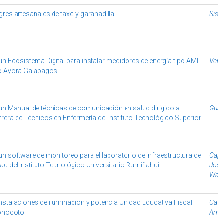
gres artesanales de taxo y garanadilla
Sis
n Ecosistema Digital para instalar medidores de energía tipo AMI
Ver
to Ayora Galápagos
n Manual de técnicas de comunicación en salud dirigido a
Gu
rrera de Técnicos en Enfermería del Instituto Tecnológico Superior
n software de monitoreo para el laboratorio de infraestructura de
Ca
ad del Instituto Tecnológico Universitario Rumiñahui
Jo
Wa
nstalaciones de iluminación y potencia Unidad Educativa Fiscal
Ca
Conocoto
Ar