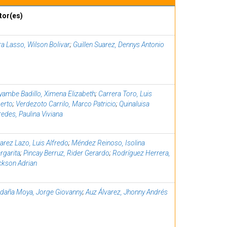
tor(es)
a Lasso, Wilson Bolivar
;
Guillen Suarez, Dennys Antonio
yambe Badillo, Ximena Elizabeth
;
Carrera Toro, Luis
berto
;
Verdezoto Carrilo, Marco Patricio
;
Quinaluisa
edes, Paulina Viviana
arez Lazo, Luis Alfredo
;
Méndez Reinoso, Isolina
rgarita
;
Pincay Berruz, Rider Gerardo
;
Rodríguez Herrera,
ckson Adrian
ldaña Moya, Jorge Giovanny
;
Auz Álvarez, Jhonny Andrés