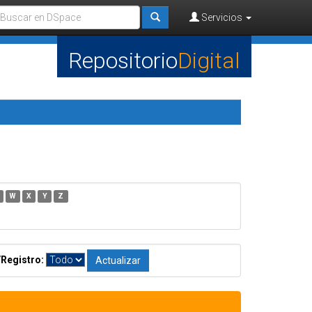
Servicios
Repositorio
Digital
W
X
Y
Z
/Registro: