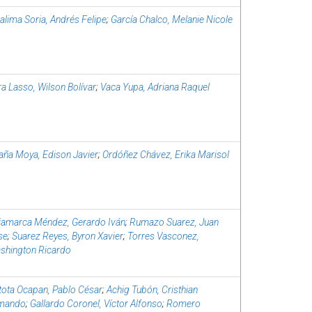
alima Soria, Andrés Felipe
;
García Chalco, Melanie Nicole
a Lasso, Wilson Bolívar
;
Vaca Yupa, Adriana Raquel
aña Moya, Edison Javier
;
Ordóñez Chávez, Erika Marisol
jamarca Méndez, Gerardo Iván
;
Rumazo Suarez, Juan
se
;
Suarez Reyes, Byron Xavier
;
Torres Vasconez,
shington Ricardo
tota Ocapan, Pablo César
;
Achig Tubón, Cristhian
mando
;
Gallardo Coronel, Víctor Alfonso
;
Romero