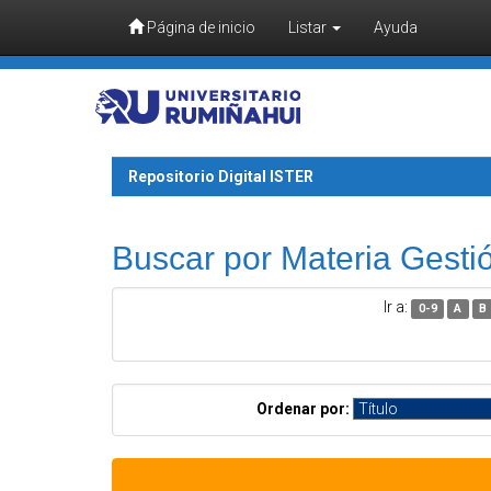
Página de inicio
Listar
Ayuda
Skip navigation
Repositorio Digital ISTER
Buscar por Materia Gesti
Ir a:
0-9
A
B
Ordenar por: