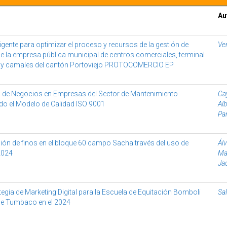
Au
igente para optimizar el proceso y recursos de la gestión de
Ver
 la empresa pública municipal de centros comerciales, terminal
s y camales del cantón Portoviejo PROTOCOMERCIO EP
s de Negocios en Empresas del Sector de Mantenimiento
Ca
do el Modelo de Calidad ISO 9001
Al
Par
ción de finos en el bloque 60 campo Sacha través del uso de
Álv
2024
Ma
Ja
egia de Marketing Digital para la Escuela de Equitación Bomboli
Sa
 de Tumbaco en el 2024