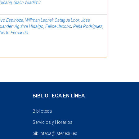
picaña, Stalin Wladimir
avo Espinoza, Willman Leonel
;
Catagua Loor, Jose
exander
;
Aguirre Hidalgo, Felipe Jacobo
;
Peña Rodríguez,
berto Fernando
BIBLIOTECA EN LÍNEA
Biblioteca
Servicios y Horarios
biblioteca@ister.edu.ec