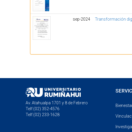
sep-2024
Transformación dig
SERVIC
Av. Atahualpa 1701 y 8 de Febrero
Bienestar
Telf:(02) 352-4576
Telf:(02) 233-1628
Vinculac
Investig