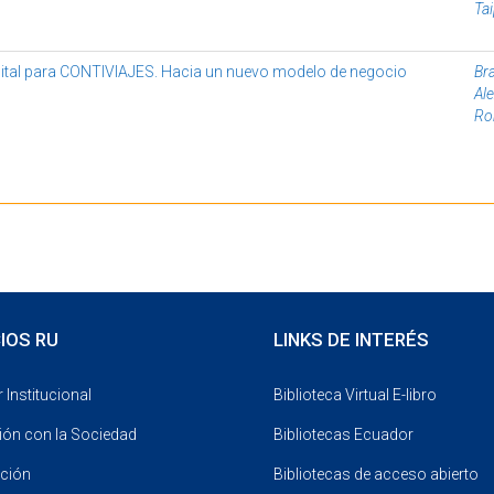
Tai
ital para CONTIVIAJES. Hacia un nuevo modelo de negocio
Br
Al
Ro
Mostrando resultados 1 a 10 de 10
IOS RU
LINKS DE INTERÉS
 Institucional
Biblioteca Virtual E-libro
ión con la Sociedad
Bibliotecas Ecuador
ación
Bibliotecas de acceso abierto