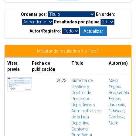
Ordenar por:
En orden:
Resultados por página
Autor/Registro:
Mostrando resultados 1 a 1 de 1
Vista
Fecha de
Título
Autor(es)
previa
publicación
2023
Sistema de
Melo,
Gestión y
Yngrid
;
Control de
Anagumbla,
Procesos
Evelyn
;
Deportivos y
Jaramillo,
Administrativos
Crhistian
;
de la Liga
Córdova,
Deportiva
Mark
Cantonal
Rumiñahui