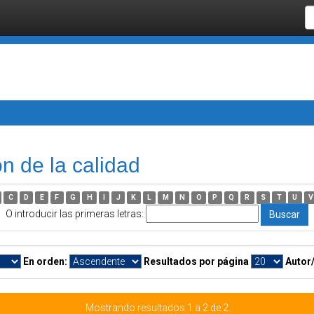
n de la calidad
C
D
E
F
G
H
I
J
K
L
M
N
O
P
Q
R
S
T
U
V
O introducir las primeras letras:
En orden:
Resultados por página
Autor
Mostrando resultados 1 a 2 de 2