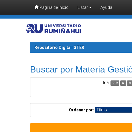
Página de inicio
Listar
Ayuda
Skip navigation
Repositorio Digital ISTER
Buscar por Materia Gestió
Ir a:
0-9
A
B
Ordenar por: