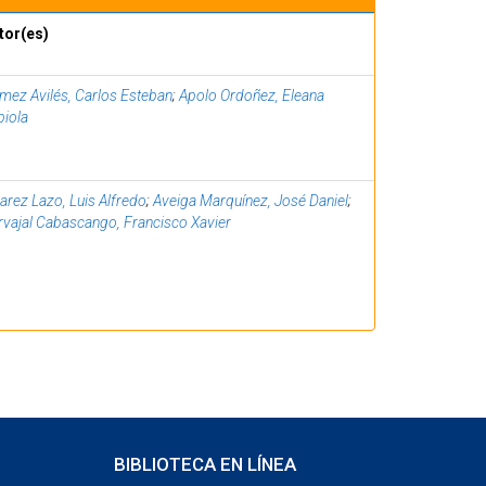
tor(es)
mez Avilés, Carlos Esteban
;
Apolo Ordoñez, Eleana
biola
arez Lazo, Luis Alfredo
;
Aveiga Marquínez, José Daniel
;
rvajal Cabascango, Francisco Xavier
BIBLIOTECA EN LÍNEA