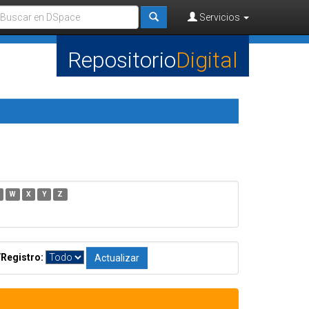
Servicios
Repositorio
Digital
W
X
Y
Z
/Registro: