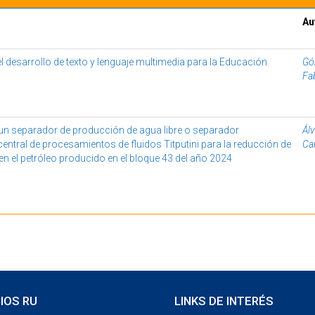
Au
el desarrollo de texto y lenguaje multimedia para la Educación
Gó
Fa
un separador de producción de agua libre o separador
Álv
 central de procesamientos de fluidos Titputini para la reducción de
Ca
en el petróleo producido en el bloque 43 del año 2024
Mostrando resultados 1 a 2 de 2
IOS RU
LINKS DE INTERÉS