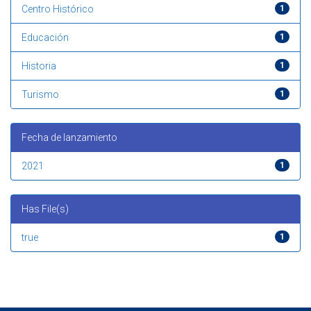
Centro Histórico
1
Educación
1
Historia
1
Turismo
1
Fecha de lanzamiento
2021
1
Has File(s)
true
1