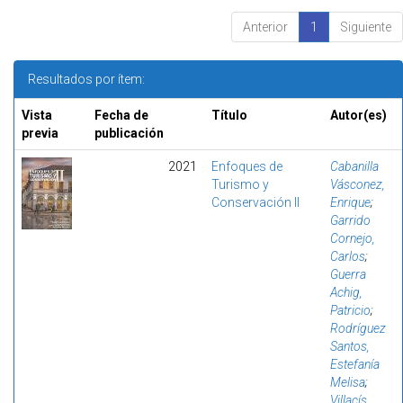
Anterior
1
Siguiente
Resultados por ítem:
Vista
Fecha de
Título
Autor(es)
previa
publicación
2021
Enfoques de
Cabanilla
Turismo y
Vásconez,
Conservación II
Enrique
;
Garrido
Cornejo,
Carlos
;
Guerra
Achig,
Patricio
;
Rodríguez
Santos,
Estefanía
Melisa
;
Villacís