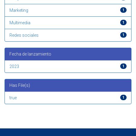
Marketing
1
Multimedia
1
Redes sociales
1
Fecha de lanzamiento
2023
1
Has File(s)
true
1