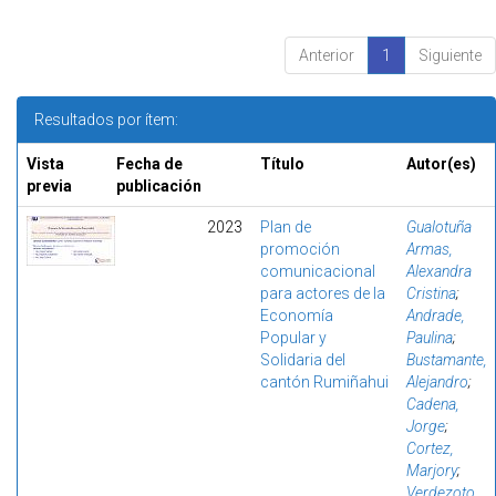
Anterior
1
Siguiente
Resultados por ítem:
Vista
Fecha de
Título
Autor(es)
previa
publicación
2023
Plan de
Gualotuña
promoción
Armas,
comunicacional
Alexandra
para actores de la
Cristina
;
Economía
Andrade,
Popular y
Paulina
;
Solidaria del
Bustamante,
cantón Rumiñahui
Alejandro
;
Cadena,
Jorge
;
Cortez,
Marjory
;
Verdezoto,