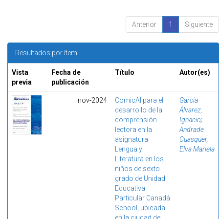
Anterior
1
Siguiente
Resultados por ítem:
Vista
Fecha de
Título
Autor(es)
previa
publicación
nov-2024
ComicAI para el
García
desarrollo de la
Álvarez,
comprensión
Ignacio
;
lectora en la
Andrade
asignatura
Cuasquer,
Lengua y
Elva Mariela
Literatura en los
niños de sexto
grado de Unidad
Educativa
Particular Canadá
School, ubicada
en la ciudad de